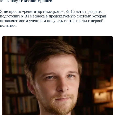
Меня зовут
Евгений Ерошев
.
Я не просто «репетитор немецкого». За 15 лет я превратил
подготовку к B1 из хаоса в предсказуемую систему, которая
позволяет моим ученикам получать сертификаты с первой
попытки.