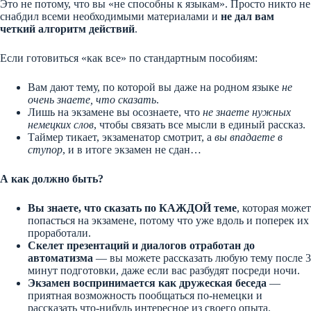
Это не потому, что вы «не способны к языкам». Просто никто не
снабдил всеми необходимыми материалами и
не дал вам
четкий алгоритм действий
.
Если готовиться «как все» по стандартным пособиям:
Вам дают тему, по которой вы даже на родном языке
не
очень знаете, что сказать
.
Лишь на экзамене вы осознаете, что
не знаете нужных
немецких слов
, чтобы связать все мысли в единый рассказ.
Таймер тикает, экзаменатор смотрит, а
вы впадаете в
ступор
, и в итоге экзамен не сдан…
А как должно быть?
Вы знаете, что сказать по КАЖДОЙ теме
, которая может
попасться на экзамене, потому что уже вдоль и поперек их
проработали.
Скелет презентаций и диалогов отработан до
автоматизма
— вы можете рассказать любую тему после 3
минут подготовки, даже если вас разбудят посреди ночи.
Экзамен воспринимается как дружеская беседа
—
приятная возможность пообщаться по-немецки и
рассказать что-нибудь интересное из своего опыта.