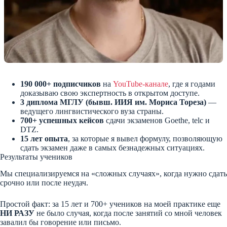
190 000+ подписчиков
на
YouTube-канале
, где я годами
доказываю свою экспертность в открытом доступе.
3 диплома МГЛУ (бывш. ИИЯ им. Мориса Тореза)
—
ведущего лингвистического вуза страны.
700+ успешных кейсов
сдачи экзаменов Goethe, telc и
DTZ.
15 лет опыта
, за которые я вывел формулу, позволяющую
сдать экзамен даже в самых безнадежных ситуациях.
Результаты учеников
Мы специализируемся на «сложных случаях», когда нужно сдать
срочно или после неудач.
Простой факт: за 15 лет и 700+ учеников на моей практике еще
НИ РАЗУ
не было случая, когда после занятий со мной человек
завалил бы говорение или письмо.